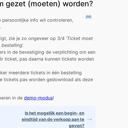
m gezet (moeten) worden?
p persoonlijke info wil controleren,
.
gt, zie je zo ongeveer op 3/4 ‘
Ticket moet
bestelling
’.
kers in de bevestiging de verplichting om een
r ticket, pas daarna kunnen tickets worden
er meerdere tickets in één bestelling
le tickets pas worden gedownload als deze
oberen in de
demo-modus
!
Is het mogelijk een begin- en
eindtijd van de verkoop aan te
geven?