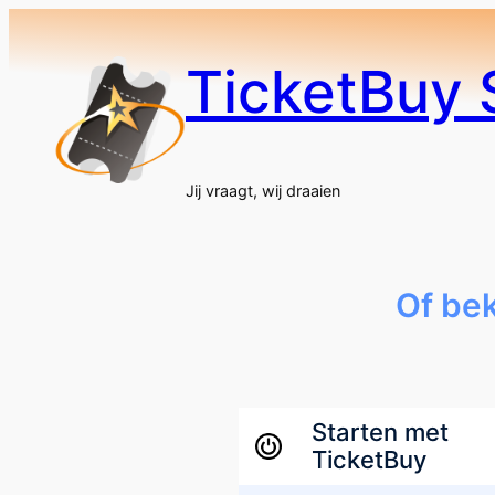
TicketBuy 
Jij vraagt, wij draaien
Of be
Starten met
TicketBuy