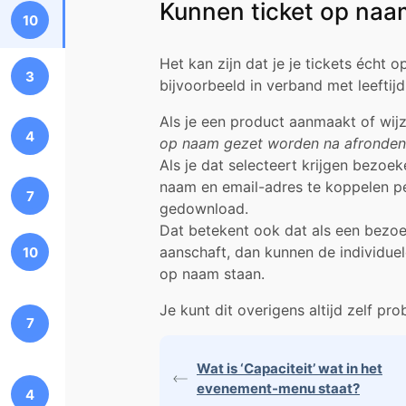
Kunnen ticket op naa
10
Het kan zijn dat je je tickets écht o
3
bijvoorbeeld in verband met leeftijd
Als je een product aanmaakt of wijzi
4
op naam gezet worden na afronden 
Als je dat selecteert krijgen bezoe
naam en email-adres te koppelen pé
7
gedownload.
Dat betekent ook dat als een bezoek
aanschaft, dan kunnen de individue
10
op naam staan.
Je kunt dit overigens altijd zelf pr
7
Wat is ‘Capaciteit’ wat in het
evenement-menu staat?
4