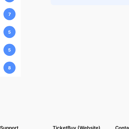
7
5
5
8
Support
TicketBuy (Website)
Conta